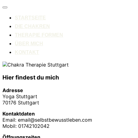
Navigation
umschalten
STARTSEITE
DIE CHAKREN
THERAPIE FORMEN
ÜBER MICH
KONTAKT
Hier findest du mich
Adresse
Yoga Stuttgart
70176 Stuttgart
Kontaktdaten
Email: email@selbstbewusstleben.com
Mobil: 01742102042
Öffnungszeiten